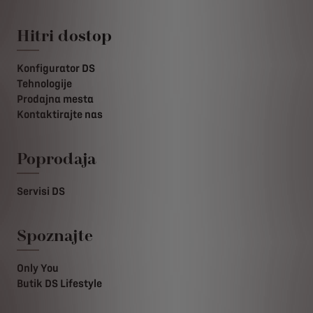
Hitri dostop
Konfigurator DS
Tehnologije
Prodajna mesta
Kontaktirajte nas
Poprodaja
Servisi DS
Spoznajte
Only You
Butik DS Lifestyle