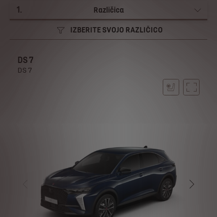
1
.
Različica
IZBERITE SVOJO RAZLIČICO
DS 7
DS 7