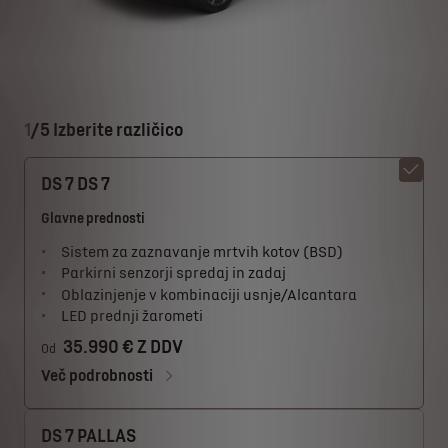
1
/
5 Izberite različico
DS 7 DS 7
Glavne prednosti
Sistem za zaznavanje mrtvih kotov (BSD)
Parkirni senzorji spredaj in zadaj
Oblazinjenje v kombinaciji usnje/Alcantara
LED prednji žarometi
35.990 € Z DDV
Od
Več podrobnosti
DS 7 PALLAS