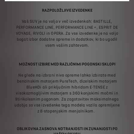
RAZPOLOŽLJIVE IZVEDENKE
Vaš SUV je na voljo v več izvedenkah: BASTILLE,
PERFORMANCE LINE, PERFORMANCE LINE +, ESPRIT DE
VOYAGE, RIVOLI in OPERA. Za vse izvedenke je na voljo
bogat izbor dodatne opreme in dodatkov, ki bo ugodil
vsem vašim zahtevam.
MOŽNOST IZBIRE MED RAZLIČNIMI POGONSKI SKLOPI
Ne glede na izbrani nivo opreme lahko izbirate med
bencinskim motorjem PureTech, dizelskim motorjem
BlueHDi ali priključnim hibridom E-TENSE z
visokozmogljivim motorjem s 360 konjskimi močmi in
štirikolesnim pogonom. Za zagotovitev maksimalnega
udobja so vse izvedenke tega modela vozila opremljene
z 8-stopenjskim menjalnikom.
OBLIKOVNA ZASNOVA NOTRANJOSTI IN ZUNANJOSTI PO