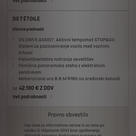
Več podrobnosti
DS 7 ÉTOILE
Glavne prednosti
DS DRIVE ASSIST: Aktivni tempomat STOP&GO
Sistem za pozicioniranje vozila med voznimi
črtami
Poliambientalna notranja osvetlitev
Pomična panoramska steha z električnim
senčnikom
Motorizirana ura B.R.M R180 na sredinski konzoli
42.190 € Z DDV
Od
Več podrobnosti
Pravno obvestilo
Vse
cene
so
informativne
narave
in
so
cene
po
ceniku
(z
vključenim
DDV)
brez
upoštevanja
aktualnih
popustov.
Pridržujemo
si
pravico
do