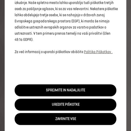
so
za
odmero
le-teh
lahko
predpisani
tudi
drugi
izkušnje. Naše spletno mesto lahko uporablja tudi piškotke tretjih
standardi.
Za
več
informacij
o
uradni
porabi
goriva
oseb za pošiljanje oglasov, ki so za vas relevantni. Nekatere piškotke
in
emisijah
CO2
preberite
smernico
Uredbo
o
lahko obdelujejo tretje osebe, ki se nahajajo v državah zunaj
informacijah
o
varčnosti
porabe
goriva,
emisijah
Evropskega gospodarskega prostora (EGP), ki morda še nimajo
ogljikovega
dioksida
in
emisijah
onesnaževal
odločitve ustreznih evropskih organov za varstvo podatkov o
zunanjega
zraka,
ki
so
na
voljo
potrošnikom
o
novih
osebnih
avtomobilih
(Uradni
list
RS.
št.
24-
ustreznosti. V tem primeru prenos temelji na vaši privolitvi (člen
956/2014).
49.1a GDPR).
Za več informacij o uporabi piškotkov obiščite
Politika Piškotkov .
KONFIGURATOR DS 7
Želite kupiti novega SUV-ja
znamke DS Automobiles?
SPREJMITE IN NADALJUJTE
Vašega novega SUV-ja s priključnim hibridnim pogonom
UREDITE PIŠKOTKE
lahko prilagodite po svojem okusu, pričakovanjih in
potrebah: končna obdelava, tip motorja, oprema,
oblikovna zasnova...
ZAVRNITE VSE
Privoščite si takega SUV-ja, kakršnega ste si zaželeli.