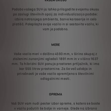
VAŠEM OKUSU
Podobo vašega SUV-ja lahko prilagodite svojemu okusu
po zaslugi številnih opcij za individualizacijo podobe:
izbira notranjega ambienta, barve karoserije in celo
platišč. Polepšajte svoje vozilo in si sestavite vozilo, ki
vam je podobno.
MERE
Vaše vozilo meri v dolžino 4593 mm, v širino skupaj z
zloženimi zunanjimi ogledali 1891 mm in v višino 1637
mm. Ta hibridni SUV ponuja prostoren prtljažnik, ki ima
kar 555 litrov prostornine. Za še več udobja in
priročnosti je vaše vozilo opremljeno s številnimi
odlagalnimi mesti.
OPREMA
Vaš SUV vam nudi pester izbor opreme, s katero se boste
v vozilu počutili še bolje in varneje. Glede na izbrano