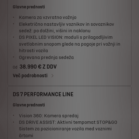
Glavne prednosti
Kamera za vzvratno vožnjo
Eleketrično nastavljiv voznikov in sovoznikov
sedež: po dolžini, višini in naklonu
DS PIXEL LED VISION: moduli s prilagodljivim
svetlobnim snopom glede na pogoje pri vožnji in
hitrosti vozila
Ogrevana prednja sedeža
38.990 € Z DDV
Od
Več podrobnosti
DS 7 PERFORMANCE LINE
Glavne prednosti
Vision 360: Kamera spredaj
DS DRIVE ASSIST: Aktivni tempomat STOP&GO
Sistem za pozicioniranje vozila med voznimi
črtami