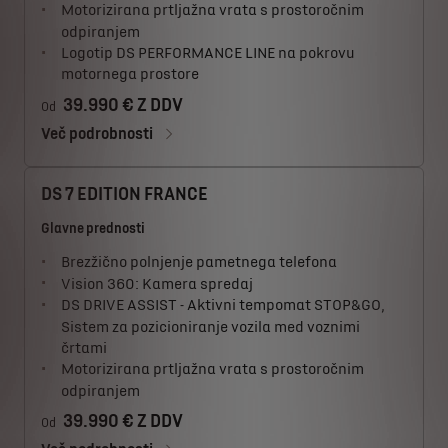
Motorizirana prtljažna vrata s prostoročnim
odpiranjem
Logotip DS PERFORMANCE LINE na pokrovu
motornega prostore
39.990 € Z DDV
Od
Več podrobnosti
DS 7 EDITION FRANCE
Glavne prednosti
Brezžično polnjenje pametnega telefona
Vision 360: Kamera spredaj
DS DRIVE ASSIST - Aktivni tempomat STOP&GO,
Sistem za pozicioniranje vozila med voznimi
črtami
Motorizirana prtljažna vrata s prostoročnim
odpiranjem
39.990 € Z DDV
Od