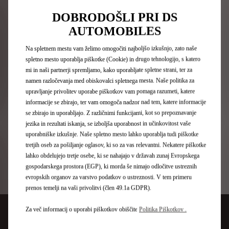
DOBRODOŠLI PRI DS
AUTOMOBILES
Na spletnem mestu vam želimo omogočiti najboljšo izkušnjo, zato naše
spletno mesto uporablja piškotke (Cookie) in drugo tehnologijo, s katero
mi in naši partnerji spremljamo, kako uporabljate spletne strani, ter za
namen razločevanja med obiskovalci spletnega mesta. Naše politika za
upravljanje privolitev uporabe piškotkov vam pomaga razumeti, katere
informacije se zbirajo, ter vam omogoča nadzor nad tem, katere informacije
se zbirajo in uporabljajo. Z različnimi funkcijami, kot so prepoznavanje
Konceptna vozila DS
jezika in rezultati iskanja, se izboljša uporabnost in učinkovitost vaše
uporabniške izkušnje. Naše spletno mesto lahko uporablja tudi piškotke
tretjih oseb za pošiljanje oglasov, ki so za vas relevantni. Nekatere piškotke
lahko obdelujejo tretje osebe, ki se nahajajo v državah zunaj Evropskega
gospodarskega prostora (EGP), ki morda še nimajo odločitve ustreznih
Odkrijte našo ponudbo vozil
evropskih organov za varstvo podatkov o ustreznosti. V tem primeru
prenos temelji na vaši privolitvi (člen 49.1a GDPR).
Za več informacij o uporabi piškotkov obiščite
Politika Piškotkov .