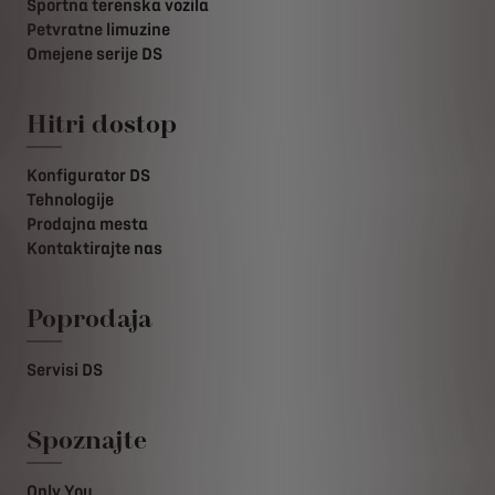
Športna terenska vozila
Petvratne limuzine
Omejene serije DS
Hitri dostop
Konfigurator DS
Tehnologije
Prodajna mesta
Kontaktirajte nas
Poprodaja
Servisi DS
Spoznajte
Only You