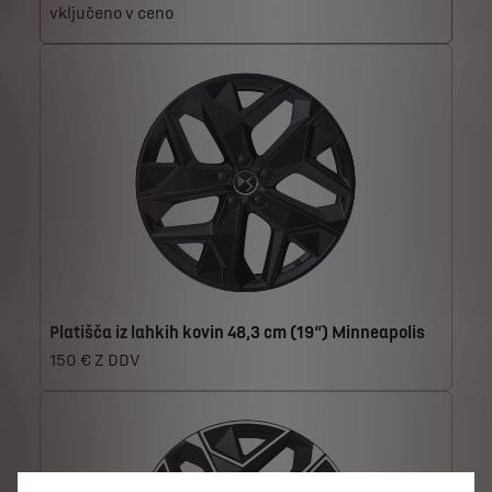
vključeno v ceno
Platišča iz lahkih kovin 48,3 cm (19“) Minneapolis
150 € Z DDV