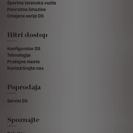
Športna terenska vozila
Petvratne limuzine
Omejene serije DS
Hitri dostop
Konfigurator DS
Tehnologije
Prodajna mesta
Kontaktirajte nas
Poprodaja
Servisi DS
Spoznajte