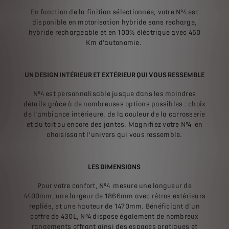
En fonction de la finition sélectionnée, votre Nº4 est
disponible en motorisation hybride sans recharge,
hybride rechargeable et en 100% éléctrique avec 450
Km d'autonomie.
UN DESIGN INTÉRIEUR ET EXTÉRIEUR QUI VOUS RESSEMBLE
Nº4 est personnalisable jusque dans les moindres
détails grâce à de nombreuses options possibles : choix
de l’ambiance intérieure, de la couleur de la carrosserie
et du toit ou encore des jantes. Magnifiez votre Nº4 en
choisissant l’univers qui vous ressemble.
LES DIMENSIONS
Pour votre confort, Nº4 mesure une longueur de
4400mm, une largeur de 1866mm avec rétros extérieurs
repliés, et une hauteur de 1470mm. Bénéficiant d’un
coffre de 430L, Nº4 dispose également de nombreux
rangements offrant ainsi des espaces pratiques et