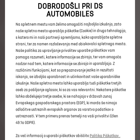
DOBRODOŠLI PRI DS
AUTOMOBILES
Na spletnem mestu vam želimo omogočiti najboljšo izkušnjo, zato
naše spletno mesto uporablja piškotke (Cookie) in drugo tehnologijo,
s katero mi in naši partnerji spremljamo, kako uporabljate spletne
strani, ter za namen razločevanja med obiskovalci spletnega mesta.
Naše politika za upravljanje privolitev uporabe piškotkov vam
Platišča iz lahkih kovin 48,3 cm (19“) Lima
pomaga razumeti, katere informacije se zbirajo, ter vam omogoča
250 € Z DDV
nadzor nad tem, katere informacije se zbirajo in uporabljajo. Z
različnimi funkcijami, kot so prepoznavanje jezika in rezultati
iskanja, se izboljša uporabnost in učinkovitost vaše uporabniške
Pravno obvestilo
izkušnje. Naše spletno mesto lahko uporablja tudi piškotke tretjih
oseb za pošiljanje oglasov, ki so za vas relevantni. Nekatere piškotke
Vse
cene
so
informativne
narave
in
so
cene
po
lahko obdelujejo tretje osebe, ki se nahajajo v državah zunaj
ceniku
(z
vključenim
DDV)
brez
upoštevanja
Evropskega gospodarskega prostora (EGP), ki morda še nimajo
aktualnih
popustov.
Pridržujemo
si
pravico
do
odločitve ustreznih evropskih organov za varstvo podatkov o
napak
in
posodobitev
informacij,
brez
predhodne
najave.
Lahko
se
zgodi,
da
nekateri
modeli,
oprema
ustreznosti. V tem primeru prenos temelji na vaši privolitvi (člen
ali
barve
začasno
niso
na
voljo.
Vabimo
vas,
da
se
49.1a GDPR).
za
podrobnejše
informacije
in
prilagojeno
ponudbo
obrnete
na
izbranega
pooblaščenega
prodajalca
Za več informacij o uporabi piškotkov obiščite
Politika Piškotkov .
DS.