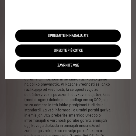
*Prikazani
podatki
(kombinirane
vrednosti)
o
porabi
goriva
in
emisij
osnaževal
znanjega
zraka
CO2
so
določeni
v
skladu
z
novim
globalno
usklajenim
preskusnem
postopku
za
lahka
vozila
Worldwide
harmonized
Light
vehicle
Test
Procedure
WLTP
-
Uredba
EU
2017/948.
Od
1.
septembra
2018
je
postopek
WLTP
v
celoti
SPREJMITE IN NADALJUJTE
nadomestil
nov
evropski
vozni
cikel
(NEDC).
Najnovejši
globalno
usklajeni
poskusni
postopek
za
homologacijo
vozil
WLTP
omogoča
dostop
do
bolj
UREDITE PIŠKOTKE
natančnih
podatkov,
saj
upošteva
specifikacije
vsakega
posameznega
vozila
vključno
z
vso
opcijsko
opremo,
ki
lahko
občutno
vpliva
na
ZAVRNITE VSE
porabo
goriva
in
emisije
CO2.
Vrednosti
ne
upoštevajo
zlasti
uporabe
in
pogojev
vožnje,
opreme
ali
možnosti
in
se
lahko
razlikujejo
glede
na
obliko
pnevmatik.
Prikazane
vrednosti
se
lahko
razlikujejo
od
vrednosti,
ki
se
upoštevajo
za
določitev
z
vozili
povezanih
davkov
in
dajatev,
ki
se
(med
drugim)
določajo
na
podlagi
emisij
CO2,
saj
so
za
odmero
le-teh
lahko
predpisani
tudi
drugi
standardi.
Za
več
informacij
o
uradni
porabi
goriva
in
emisijah
CO2
preberite
smernico
Uredbo
o
informacijah
o
varčnosti
porabe
goriva,
emisijah
ogljikovega
dioksida
in
emisijah
onesnaževal
zunanjega
zraka,
ki
so
na
voljo
potrošnikom
o
novih
osebnih
avtomobilih
(Uradni
list
RS.
št.
24-