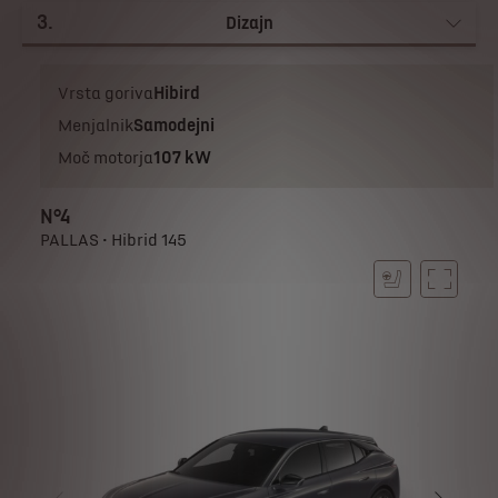
3
.
Dizajn
Vrsta goriva
Hibird
Menjalnik
Samodejni
Moč motorja
107 kW
N°4
PALLAS • Hibrid 145