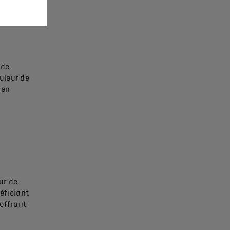
 de
uleur de
 en
ur de
éficiant
offrant