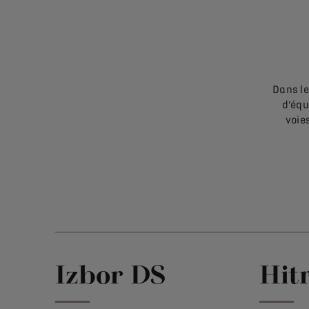
Dans le
d’équ
voie
Izbor DS
Hit