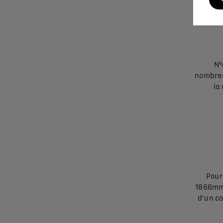
Nº
nombreu
la
Pour
1866mm 
d’un c