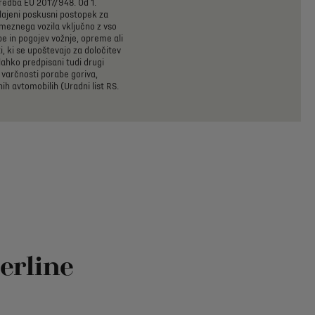
redba
EU
2017/948.
Od
1.
lajeni
poskusni
postopek
za
meznega
vozila
vključno
z
vso
be
in
pogojev
vožnje,
opreme
ali
i,
ki
se
upoštevajo
za
določitev
lahko
predpisani
tudi
drugi
varčnosti
porabe
goriva,
nih
avtomobilih
(Uradni
list
RS.
4
erline