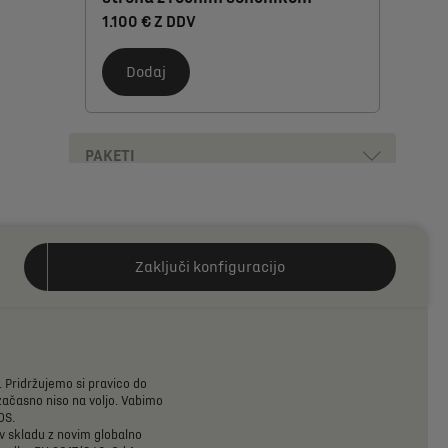
1.100 € Z DDV
Dodaj
PAKETI
OSTALE OPCIJE
UDOBJE
Zaključi konfiguracijo
.
Pridržujemo
si
pravico
do
začasno
niso
na
voljo.
Vabimo
DS.
v
skladu
z
novim
globalno