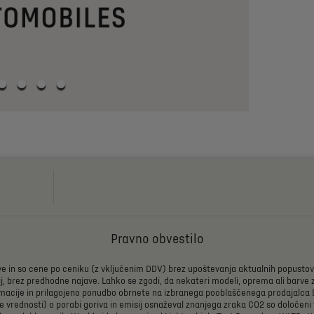
Pravno obvestilo
ve
in
so
cene
po
ceniku
(z
vključenim
DDV)
brez
upoštevanja
aktualnih
popustov
j,
brez
predhodne
najave.
Lahko
se
zgodi,
da
nekateri
modeli,
oprema
ali
barve
macije
in
prilagojeno
ponudbo
obrnete
na
izbranega
pooblaščenega
prodajalca
e
vrednosti)
o
porabi
goriva
in
emisij
osnaževal
znanjega
zraka
CO2
so
določeni