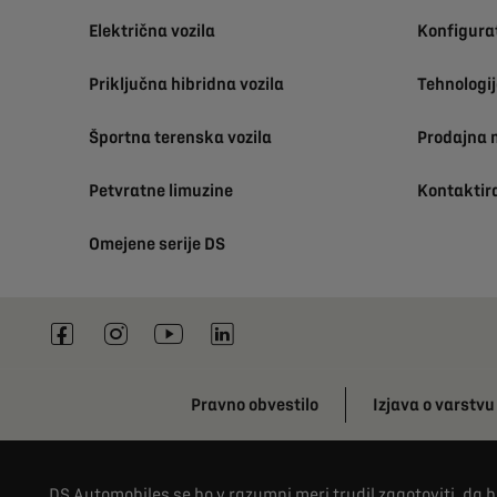
Električna vozila
Konfigura
Priključna hibridna vozila
Tehnologij
Športna terenska vozila
Prodajna 
Petvratne limuzine
Kontaktir
Omejene serije DS
Pravno obvestilo
Izjava o varstv
DS Automobiles se bo v razumni meri trudil zagotoviti, da