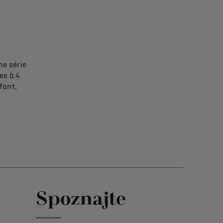
ne série
es à 4
fant,
Spoznajte