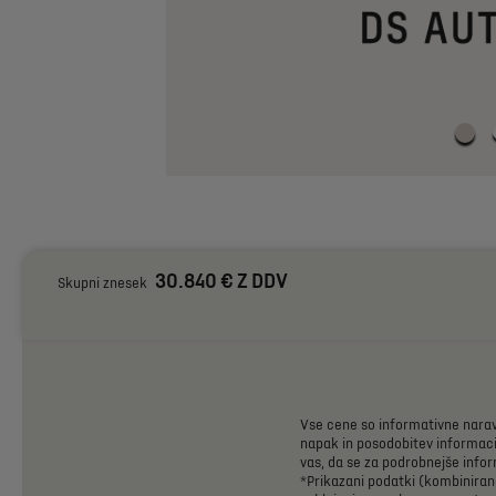
30.840 € Z DDV
Skupni znesek
Vse
cene
so
informativne
nara
napak
in
posodobitev
informaci
vas,
da
se
za
podrobnejše
infor
*Prikazani
podatki
(kombiniran