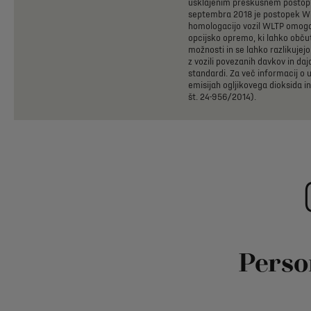
usklajenim
preskusnem
postop
septembra
2018
je
postopek
W
homologacijo
vozil
WLTP
omog
opcijsko
opremo,
ki
lahko
obču
možnosti
in
se
lahko
razlikujejo
z
vozili
povezanih
davkov
in
daj
standardi.
Za
več
informacij
o
u
emisijah
ogljikovega
dioksida
in
št.
24-956/2014).
Perso