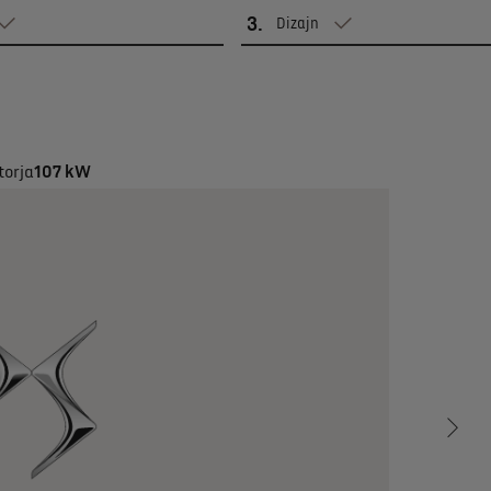
3
.
Dizajn
orja
107 kW