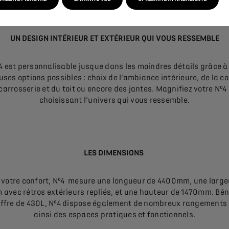
UN DESIGN INTÉRIEUR ET EXTÉRIEUR QUI VOUS RESSEMBLE
4 est personnalisable jusque dans les moindres détails grâce à
ses options possibles : choix de l’ambiance intérieure, de la co
 carrosserie et du toit ou encore des jantes. Magnifiez votre Nº4
choisissant l’univers qui vous ressemble.
LES DIMENSIONS
 votre confort, Nº4 mesure une longueur de 4400mm, une large
avec rétros extérieurs repliés, et une hauteur de 1470mm. Bén
offre de 430L, Nº4 dispose également de nombreux rangements 
ainsi des espaces pratiques et fonctionnels.