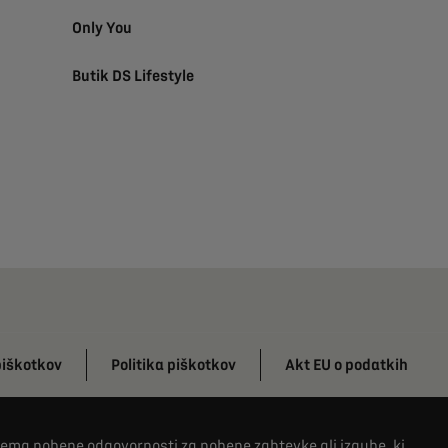
Only You
Butik DS Lifestyle
piškotkov
Politika piškotkov
Akt EU o podatkih
zema nobene odgovornosti za nobene zahtevke ali izgube, ki