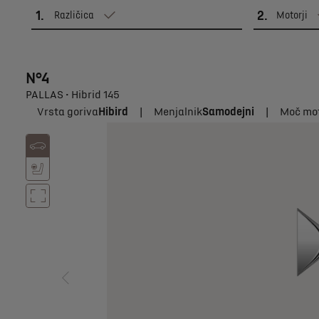
1
.
2
.
Različica
Motorji
N°4
PALLAS • Hibrid 145
Vrsta goriva
Hibird
|
Menjalnik
Samodejni
|
Moč mot