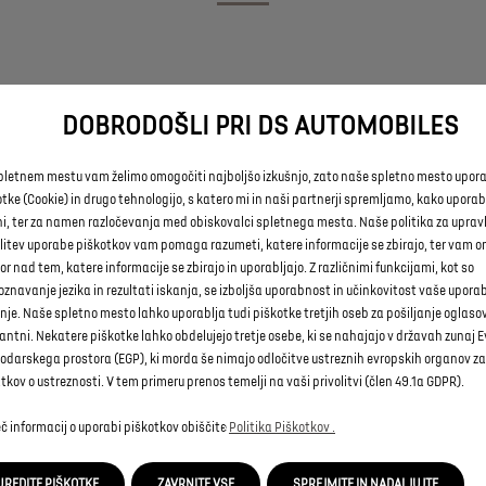
FINITIONS DISPONIBLES
DOBRODOŠLI PRI DS AUTOMOBILES
e berline au design intemporel est disponible en plusieurs versi
pletnem mestu vam želimo omogočiti najboljšo izkušnjo, zato naše spletno mesto upora
, ÉTOILE et Jules Verne. L’ensemble de ces finitions comprenn
tke (Cookie) in drugo tehnologijo, s katero mi in naši partnerji spremljamo, kako uporab
 d’équipements et d’accessoires de série pour répondre à tout
ni, ter za namen razločevanja med obiskovalci spletnega mesta. Naše politika za uprav
attentes.
olitev uporabe piškotkov vam pomaga razumeti, katere informacije se zbirajo, ter vam
r nad tem, katere informacije se zbirajo in uporabljajo. Z različnimi funkcijami, kot so
znavanje jezika in rezultati iskanja, se izboljša uporabnost in učinkovitost vaše upora
nje. Naše spletno mesto lahko uporablja tudi piškotke tretjih oseb za pošiljanje oglasov,
antni. Nekatere piškotke lahko obdelujejo tretje osebe, ki se nahajajo v državah zunaj
LES DIFFÉRENTS CHOIX DE MOTORISATIONS POSSIBLES
odarskega prostora (EGP), ki morda še nimajo odločitve ustreznih evropskih organov za
kov o ustreznosti. V tem primeru prenos temelji na vaši privolitvi (člen 49.1a GDPR).
ion de la finition sélectionnée, votre Nº4 est disponible en mot
č informacij o uporabi piškotkov obiščite
Politika Piškotkov .
e sans recharge, hybride rechargeable et en 100% éléctrique a
Km d'autonomie.
UREDITE PIŠKOTKE
ZAVRNITE VSE
SPREJMITE IN NADALJUJTE