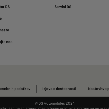
tor DS
Servisi DS
e
mesta
ajte nas
u osebnih podatkov
Izjava o dostopnosti
Nastavitve 
DS Automobiles 2024
 bodo vsebine spletnega mesta točne in ažurne, pri tem pa ne prev