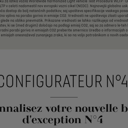
ku
za
lahka
vozila
Worldwide
harmonized
Light
vehicle
Test
Procedure
WLTP
-
U
LTP
v
celoti
nadomestil
nov
evropski
vozni
cikel
(NEDC).
Najnovejši
globalno
usk
oča
dostop
do
bolj
natančnih
podatkov,
saj
upošteva
specifikacije
vsakega
posa
tno
vpliva
na
porabo
goriva
in
emisije
CO2.
Vrednosti
ne
upoštevajo
zlasti
upora
glede
na
obliko
pnevmatik.
Prikazane
vrednosti
se
lahko
razlikujejo
od
vrednost
atev,
ki
se
(med
drugim)
določajo
na
podlagi
emisij
CO2,
saj
so
za
odmero
le-teh
radni
porabi
goriva
in
emisijah
CO2
preberite
smernico
Uredbo
o
informacijah
o
emisijah
onesnaževal
zunanjega
zraka,
ki
so
na
voljo
potrošnikom
o
novih
oseb
CONFIGURATEUR N°
nnalisez votre nouvelle b
d'exception N°4