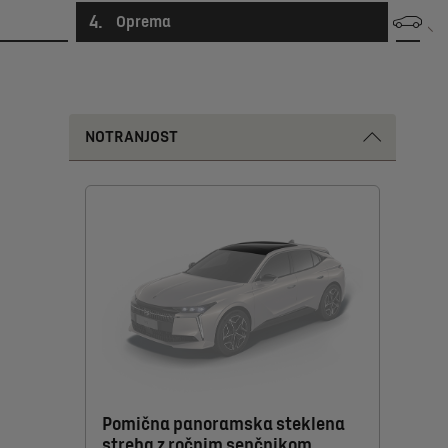
4
.
Oprema
NOTRANJOST
Pomična panoramska steklena
streha z ročnim senčnikom