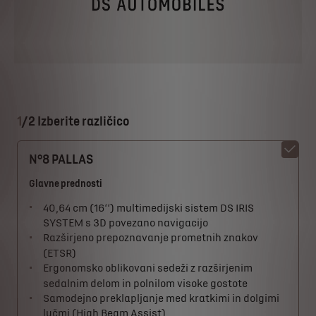
1
/
2 Izberite različico
N°8 PALLAS
Glavne prednosti
40,64 cm (16‘‘) multimedijski sistem DS IRIS
SYSTEM s 3D povezano navigacijo
Razširjeno prepoznavanje prometnih znakov
(ETSR)
Ergonomsko oblikovani sedeži z razširjenim
sedalnim delom in polnilom visoke gostote
Samodejno preklapljanje med kratkimi in dolgimi
lučmi (High Beam Assist)