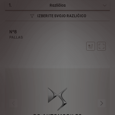
1
.
Različica
IZBERITE SVOJO RAZLIČICO
N°8
PALLAS