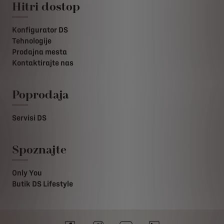
Hitri dostop
Konfigurator DS
Tehnologije
Prodajna mesta
Kontaktirajte nas
Poprodaja
Servisi DS
Spoznajte
Only You
Butik DS Lifestyle