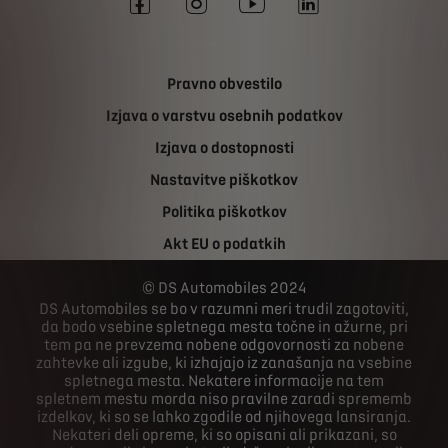
Pravno obvestilo
Izjava o varstvu osebnih podatkov
Izjava o dostopnosti
Nastavitve piškotkov
Politika piškotkov
Akt EU o podatkih
DS Automobiles 2024
DS Automobiles se bo v razumni meri trudil zagotoviti,
da bodo vsebine spletnega mesta točne in ažurne, pri
tem pa ne prevzema nobene odgovornosti za nobene
zahtevke ali izgube, ki izhajajo iz zanašanja na vsebine
spletnega mesta. Nekatere informacije na tem
spletnem mestu morda niso pravilne zaradi sprememb
izdelkov, ki so se lahko zgodile od njihovega lansiranja.
Nekateri deli opreme, ki so opisani ali prikazani, so