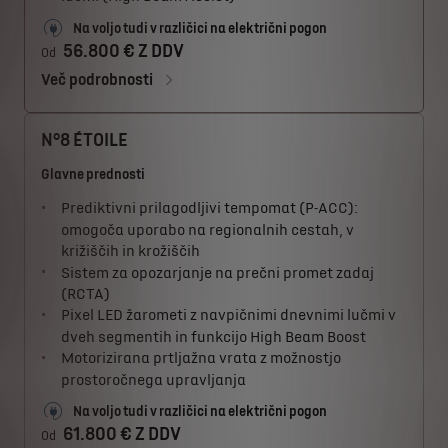
Na voljo tudi v različici na električni pogon
56.800 € Z DDV
Od
Več podrobnosti
N°8 ÉTOILE
Glavne prednosti
Prediktivni prilagodljivi tempomat (P-ACC):
omogoča uporabo na regionalnih cestah, v
križiščih in krožiščih
Sistem za opozarjanje na prečni promet zadaj
(RCTA)
Pixel LED žarometi z navpičnimi dnevnimi lučmi v
dveh segmentih in funkcijo High Beam Boost
Motorizirana prtljažna vrata z možnostjo
prostoročnega upravljanja
Na voljo tudi v različici na električni pogon
61.800 € Z DDV
Od