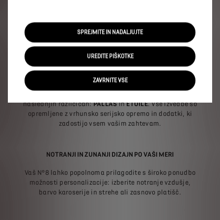
Prilagodite svoj novi 100-odstotno električni SUV z
našim konfiguratorjem DS – glede na vaše želje in
SPREJMITE IN NADALJUJTE
potrebe: stopnje opreme, pogonski sklopi, oprema,
dizajn …
UREDITE PIŠKOTKE
RAZPOLOŽLJIVE IZVEDBE
ZAVRNITE VSE
Vaš SUV je na voljo kot 100-odstotno električen v
naslednjih različicah:
PALLAS
in
ÉTOILE
. Vse izvedbe so
opremljene z vrhunsko serijsko opremo in dodatki, ki
zadostijo vsem vašim zahtevam.
NOTRANJI IN ZUNANJI DIZAJN PO VAŠI MERI
Vaš N°8 lahko popolnoma prilagodite s široko ponudbo
možnosti personalizacije: izberite notranje vzdušje,
barvo karoserije in strehe ali zasnovo platišč.