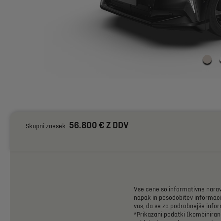
56.800 € Z DDV
Skupni znesek
Vse
cene
so
informativne
nara
napak
in
posodobitev
informaci
vas,
da
se
za
podrobnejše
infor
*Prikazani
podatki
(kombiniran