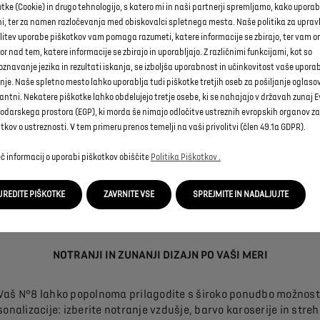
tke (Cookie) in drugo tehnologijo, s katero mi in naši partnerji spremljamo, kako uporab
ovi 100-odstotno električni SUV z našim konfiguratorjem DS – gle
ni, ter za namen razločevanja med obiskovalci spletnega mesta. Naše politika za uprav
potrebe: stopnje opreme, pogonski sklopi, oprema, dizajn …
olitev uporabe piškotkov vam pomaga razumeti, katere informacije se zbirajo, ter vam
r nad tem, katere informacije se zbirajo in uporabljajo. Z različnimi funkcijami, kot so
znavanje jezika in rezultati iskanja, se izboljša uporabnost in učinkovitost vaše upora
nje. Naše spletno mesto lahko uporablja tudi piškotke tretjih oseb za pošiljanje oglasov,
antni. Nekatere piškotke lahko obdelujejo tretje osebe, ki se nahajajo v državah zunaj
RAZPOLOŽLJIVE IZVEDBE
odarskega prostora (EGP), ki morda še nimajo odločitve ustreznih evropskih organov za
kov o ustreznosti. V tem primeru prenos temelji na vaši privolitvi (člen 49.1a GDPR).
 je na voljo kot 100-odstotno električen v naslednjih različicah
č informacij o uporabi piškotkov obiščite
Politika Piškotkov .
LE
. Vse izvedbe so opremljene z vrhunsko serijsko opremo in dod
zadostijo vsem vašim zahtevam.
UREDITE PIŠKOTKE
ZAVRNITE VSE
SPREJMITE IN NADALJUJTE
NOTRANJI IN ZUNANJI DIZAJN PO VAŠI MERI
Vaš N°8 lahko popolnoma prilagodite s široko ponudbo možnost
onalizacije: izberite notranje vzdušje, barvo karoserije in streh