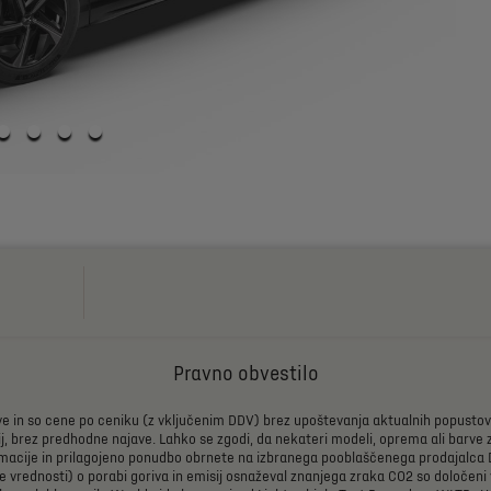
Pravno obvestilo
ve
in
so
cene
po
ceniku
(z
vključenim
DDV)
brez
upoštevanja
aktualnih
popustov
j,
brez
predhodne
najave.
Lahko
se
zgodi,
da
nekateri
modeli,
oprema
ali
barve
macije
in
prilagojeno
ponudbo
obrnete
na
izbranega
pooblaščenega
prodajalca
e
vrednosti)
o
porabi
goriva
in
emisij
osnaževal
znanjega
zraka
CO2
so
določeni