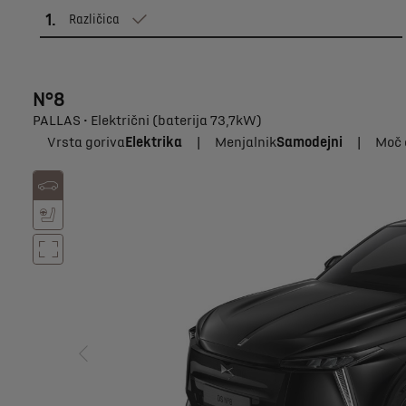
1
.
Različica
N°8
PALLAS • Električni (baterija 73,7kW)
Vrsta goriva
Elektrika
|
Menjalnik
Samodejni
|
Moč 