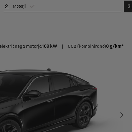
2
.
3
.
Motorji
električnega motorja
169 kW
|
CO2 (kombinirano)
0 g/km*