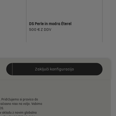
DS Perle in modra Éterel
500 € Z DDV
Barve zunanjosti
Zaključi konfiguracijo
Črna Perla Nera
Bela Albâtre
vključeno v ceno
1.100 € Z DDV
.
Pridržujemo
si
pravico
do
začasno
niso
na
voljo.
Vabimo
DS.
v
skladu
z
novim
globalno