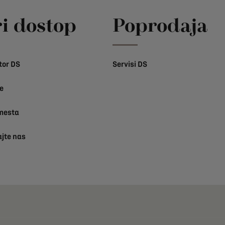
ri dostop
Poprodaja
tor DS
Servisi DS
e
mesta
ajte nas