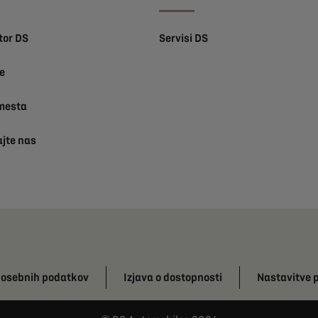
tor DS
Servisi DS
e
mesta
ajte nas
u osebnih podatkov
Izjava o dostopnosti
Nastavitve 