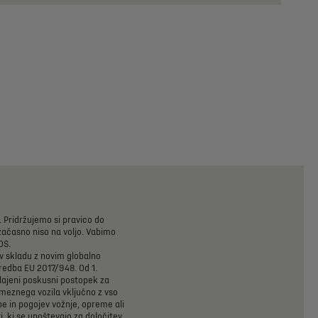
.
Pridržujemo
si
pravico
do
začasno
niso
na
voljo.
Vabimo
DS.
v
skladu
z
novim
globalno
redba
EU
2017/948.
Od
1.
lajeni
poskusni
postopek
za
meznega
vozila
vključno
z
vso
be
in
pogojev
vožnje,
opreme
ali
i,
ki
se
upoštevajo
za
določitev