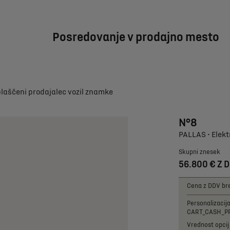
Posredovanje v prodajno mesto
blaščeni prodajalec vozil znamke
N°8
PALLAS • Elekt
Skupni znesek
56.800 € Z 
Cena z DDV bre
Personalizacij
CART_CASH_P
Vrednost opcij