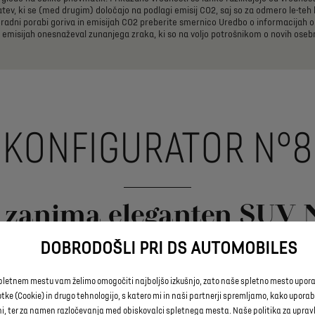
atev,
ki
se
(med
drugim)
določajo
na
podlagi
emisij
CO2,
saj
so
za
odmero
le-teh
radni
porabi
goriva
in
emisijah
CO2
preberite
smernico
Uredbo
o
informacijah
o
emisijah
onesnaževal
zunanjega
zraka,
ki
so
na
voljo
potrošnikom
o
novih
oseb
KONFIGURATOR N°8
 zanima eleganten SUV 
DOBRODOŠLI PRI DS AUTOMOBILES
pletnem mestu vam želimo omogočiti najboljšo izkušnjo, zato naše spletno mesto upora
ovi 100-odstotno električni SUV z našim konfiguratorjem DS – gle
tke (Cookie) in drugo tehnologijo, s katero mi in naši partnerji spremljamo, kako uporab
potrebe: stopnje opreme, pogonski sklopi, oprema, dizajn …
ni, ter za namen razločevanja med obiskovalci spletnega mesta. Naše politika za uprav