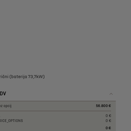
rični (baterija 73,7kW)
DDV
z opcij
56.800 €
a
0 €
RICE_OPTIONS
0 €
0 €