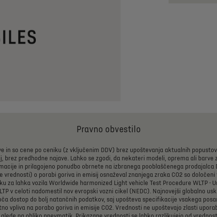
Pravno obvestilo
ve
in
so
cene
po
ceniku
(z
vključenim
DDV)
brez
upoštevanja
aktualnih
popustov
j,
brez
predhodne
najave.
Lahko
se
zgodi,
da
nekateri
modeli,
oprema
ali
barve
macije
in
prilagojeno
ponudbo
obrnete
na
izbranega
pooblaščenega
prodajalca
e
vrednosti)
o
porabi
goriva
in
emisij
osnaževal
znanjega
zraka
CO2
so
določeni
ku
za
lahka
vozila
Worldwide
harmonized
Light
vehicle
Test
Procedure
WLTP
-
U
LTP
v
celoti
nadomestil
nov
evropski
vozni
cikel
(NEDC).
Najnovejši
globalno
usk
oča
dostop
do
bolj
natančnih
podatkov,
saj
upošteva
specifikacije
vsakega
posa
tno
vpliva
na
porabo
goriva
in
emisije
CO2.
Vrednosti
ne
upoštevajo
zlasti
upora
glede
na
obliko
pnevmatik.
Prikazane
vrednosti
se
lahko
razlikujejo
od
vrednost