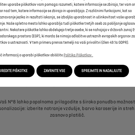
olitev uporabe piškotkov vam pomaga razumeti, katere informacije se zbirajo, ter vam
r nad tem, katere informacije se zbirajo in uporabljajo. Z različnimi funkcijami, kot so
znavanje jezika in rezultati iskanja, se izboljša uporabnost in učinkovitost vaše upora
nje. Naše spletno mesto lahko uporablja tudi piškotke tretjih oseb za pošiljanje oglasov,
RAZPOLOŽLJIVE IZVEDBE
antni. Nekatere piškotke lahko obdelujejo tretje osebe, ki se nahajajo v državah zunaj
odarskega prostora (EGP), ki morda še nimajo odločitve ustreznih evropskih organov za
 je na voljo kot 100-odstotno električen v naslednjih različicah
kov o ustreznosti. V tem primeru prenos temelji na vaši privolitvi (člen 49.1a GDPR).
LE
. Vse izvedbe so opremljene z vrhunsko serijsko opremo in dod
zadostijo vsem vašim zahtevam.
č informacij o uporabi piškotkov obiščite
Politika Piškotkov .
UREDITE PIŠKOTKE
ZAVRNITE VSE
SPREJMITE IN NADALJUJTE
NOTRANJI IN ZUNANJI DIZAJN PO VAŠI MERI
Vaš N°8 lahko popolnoma prilagodite s široko ponudbo možnost
onalizacije: izberite notranje vzdušje, barvo karoserije in streh
zasnovo platišč.