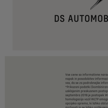
Vse
cene
so
informativne
nara
napak
in
posodobitev
informaci
vas,
da
se
za
podrobnejše
infor
*Prikazani
podatki
(kombiniran
usklajenim
preskusnem
postop
septembra
2018
je
postopek
W
homologacijo
vozil
WLTP
omog
opcijsko
opremo,
ki
lahko
obču
možnosti
in
se
lahko
razlikujejo