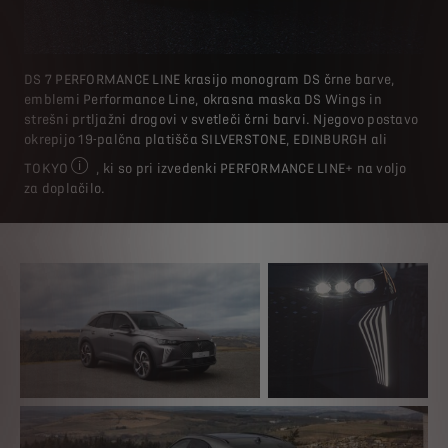
DS 7 PERFORMANCE LINE krasijo monogram DS črne barve,
emblemi Performance Line, okrasna maska DS Wings in
strešni prtljažni drogovi v svetleči črni barvi. Njegovo postavo
okrepijo 19-palčna platišča SILVERSTONE, EDINBURGH ali
TOKYO
, ki so pri izvedenki PERFORMANCE LINE+ na voljo
Model na priloženi sliki
za doplačilo.