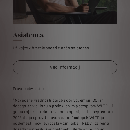
Asistenca
Uživajte v brezskrbnosti z našo asistenco
Več informacij
Pravno obvestilo
¹ Navedene vrednosti porabe goriva, emisij CO₂ in
dosega so v skladu s preizkusnim postopkom WLTP, ki
ga morajo za pridobitev homologacije od 1. septembra
2018 dalje opraviti nova vozila. Postopek WLTP je
nadomestil novi evropski vozni cikel (NEDC) oziroma
dosedanji preizkusni postopek. Glede na to, da so