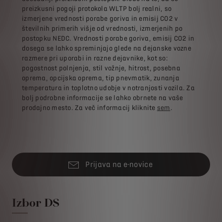
preizkusni pogoji protokola WLTP bolj realni, so
izmerjene vrednosti porabe goriva in emisij CO2 v
številnih primerih višje od vrednosti, izmerjenih po
postopku NEDC. Vrednosti porabe goriva, emisij CO2 in
dosega se lahko spreminjajo glede na dejanske vozne
razmere pri uporabi in razne dejavnike, kot so:
pogostnost polnjenja, stil vožnje, hitrost, posebna
oprema, opcijska oprema, tip pnevmatik, zunanja
temperatura in toplotno udobje v notranjosti vozila. Za
bolj podrobne informacije se lahko obrnete na vaše
prodajno mesto. Za več informacij kliknite
sem
.
Prijava na e-novice
Izbor DS