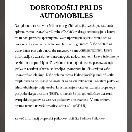
DOBRODOŠLI PRI DS
AUTOMOBILES
Na spletnem mestu vam želimo omogočiti najboljšo izkušnjo, zato naše
spletno mesto uporablja piškotke (Cookie) in drugo tehnologijo, s katero
mi in naši partnerji spremljamo, kako uporabljate spletne strani, ter za
namen razločevanja med obiskovalci spletnega mesta. Naše politika za
upravljanje privolitev uporabe piškotkov vam pomaga razumeti, katere
informacije se zbirajo, ter vam omogoča nadzor nad tem, katere informacije
se zbirajo in uporabljajo. Z različnimi funkcijami, kot so prepoznavanje
jezika in rezultati iskanja, se izboljša uporabnost in učinkovitost vaše
uporabniške izkušnje. Naše spletno mesto lahko uporablja tudi piškotke
tretjih oseb za pošiljanje oglasov, ki so za vas relevantni. Nekatere piškotke
lahko obdelujejo tretje osebe, ki se nahajajo v državah zunaj Evropskega
gospodarskega prostora (EGP), ki morda še nimajo odločitve ustreznih
evropskih organov za varstvo podatkov o ustreznosti. V tem primeru
prenos temelji na vaši privolitvi (člen 49.1a GDPR).
Za več informacij o uporabi piškotkov obiščite
Politika Piškotkov .