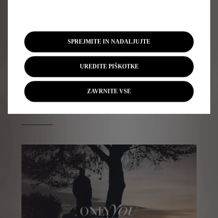
SPREJMITE IN NADALJUJTE
Volan z vstavkom v nesvetlečem kromanem materialu
Sedež
UREDITE PIŠKOTKE
ZAVRNITE VSE
STORITVE PO MERI