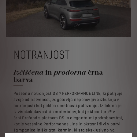
NOTRANJOST
Izčiščena
in
prodorna
črna
barva
Posebna notranjost DS 7 PERFORMANCE LINE, ki potrjuje
svojo edinstvenost, zagotavlja neponovljivo izkušnjo v
notranjosti kot poklon umetnosti potovanja. Izdelana je
iz visokokakovostnih materialov, kot je Alcantara® v
črni Profond s platnom DS in elegantnimi podrobnostmi,
kot je vezenina Performance Line in okrasni šivi v barvi
šampanjca in škrlatni karmin, ki sta ekskluzivno na
voljo za to izvedenko.