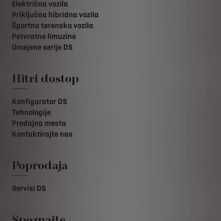
Električna vozila
Priključna hibridna vozila
Športna terenska vozila
Petvratne limuzine
Omejene serije DS
Hitri dostop
Konfigurator DS
Tehnologije
Prodajna mesta
Kontaktirajte nas
Poprodaja
Servisi DS
Spoznajte