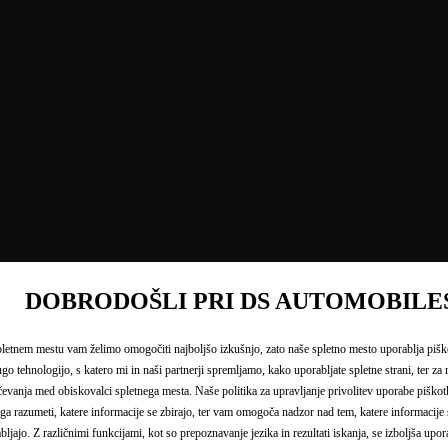
DOBRODOŠLI PRI DS AUTOMOBILE
letnem mestu vam želimo omogočiti najboljšo izkušnjo, zato naše spletno mesto uporablja piš
ugo tehnologijo, s katero mi in naši partnerji spremljamo, kako uporabljate spletne strani, ter z
čevanja med obiskovalci spletnega mesta. Naše politika za upravljanje privolitev uporabe pišk
a razumeti, katere informacije se zbirajo, ter vam omogoča nadzor nad tem, katere informacije s
bljajo. Z različnimi funkcijami, kot so prepoznavanje jezika in rezultati iskanja, se izboljša upor