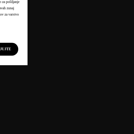
 za pošiljanje
žavah zunaj
ov za varstvo
LJUJTE