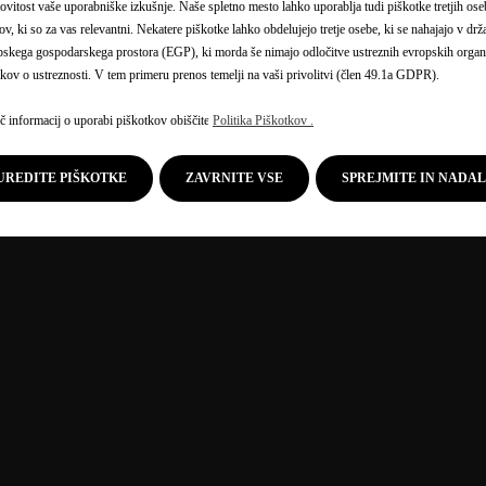
ovitost vaše uporabniške izkušnje. Naše spletno mesto lahko uporablja tudi piškotke tretjih oseb
ov, ki so za vas relevantni. Nekatere piškotke lahko obdelujejo tretje osebe, ki se nahajajo v dr
skega gospodarskega prostora (EGP), ki morda še nimajo odločitve ustreznih evropskih organ
kov o ustreznosti. V tem primeru prenos temelji na vaši privolitvi (člen 49.1a GDPR).
č informacij o uporabi piškotkov obiščite
Politika Piškotkov .
UREDITE PIŠKOTKE
ZAVRNITE VSE
SPREJMITE IN NADA