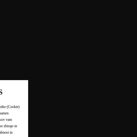
S
kotke (Cookie)
a namen
otkov vam
e zbirajo in
abnost in